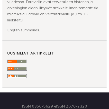
vuodessa. Faravidiin ovat tervetulleita historian ja
arkeologian alaan liittyvät artikkelit ilman temaattisia
rajoituksia. Faravid on vertaisarvioitu ja Jufo 1 -
luokiteltu.
English summaries.
UUSIMMAT ARTIKKELIT
ISSN 0356-5629 eISSN 2670-2320