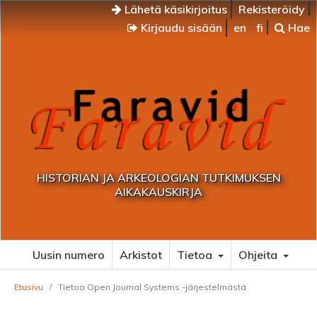
Lähetä käsikirjoitus
Rekisteröidy
Kirjaudu sisään
en
fi
Hae
HISTORIAN JA ARKEOLOGIAN TUTKIMUKSEN
AIKAKAUSKIRJA
Uusin numero
Arkistot
Tietoa
Ohjeita
Etusivu
/
Tietoa Open Journal Systems -järjestelmästä