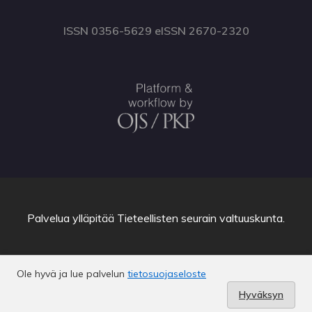
ISSN 0356-5629 eISSN 2670-2320
Palvelua ylläpitää
Tieteellisten seurain valtuuskunta
.
Ole hyvä ja lue palvelun
tietosuojaseloste
Hyväksyn