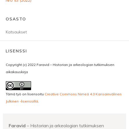
Nro 53 (2022)
OSASTO
Katsaukset
LISENSSI
Copyright (c) 2022 Faravid – Historian ja arkeologian tutkimuksen
aikakauskirja
Tämä työ on lisensoitu
Creative Commons Nimeä 4.0 Kansainvälinen
Julkinen -lisenssillä
.
Faravid
– Historian ja arkeologian tutkimuksen