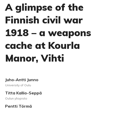
A glimpse of the
Finnish civil war
1918 – a weapons
cache at Kourla
Manor, Vihti
Juho-Antti Junno
University of Oulu
Titta Kallio-Seppä
Oulun yliopisto
Pentti Törmä