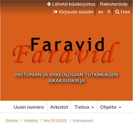
Lähetä käsikirjoitus
Rekisteröidy
Kirjaudu sisään
en
fi
Hae
HISTORIAN JA ARKEOLOGIAN TUTKIMUKSEN
AIKAKAUSKIRJA
Uusin numero
Arkistot
Tietoa
Ohjeita
Etusivu
/
Arkistot
/
Nro 53 (2022)
/
Katsaukset